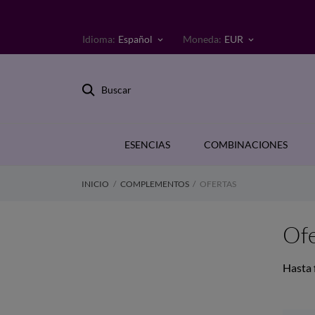
Idioma:
Español
Moneda:
EUR
keyboard_arrow_down
keyboard_arrow_down
Buscar
ESENCIAS
COMBINACIONES
INICIO
COMPLEMENTOS
OFERTAS
Ofe
Hasta 