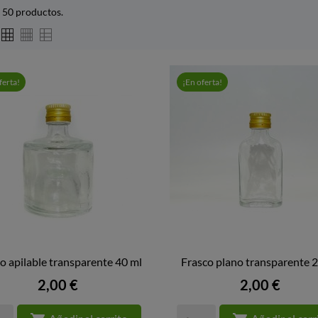
 50 productos.
ferta!
¡En oferta!
o apilable transparente 40 ml
Frasco plano transparente 


VISTA RÁPIDA
VISTA RÁPIDA
Precio
Precio
2,00 €
2,00 €