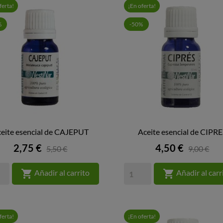
ferta!
¡En oferta!
%
-50%
eite esencial de CAJEPUT
Aceite esencial de CIPR


VISTA RÁPIDA
VISTA RÁPIDA
Precio
Precio
2,75 €
4,50 €
5,50 €
9,00 €


Añadir al carrito
Añadir al carr
ferta!
¡En oferta!