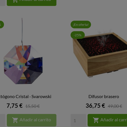
%
¡En oferta!
-25%
tógono Cristal · Svarowski
Difusor brasero


VISTA RÁPIDA
VISTA RÁPIDA
Precio
Precio
7,75 €
36,75 €
15,50 €
49,00 €


Añadir al carrito
Añadir al carr