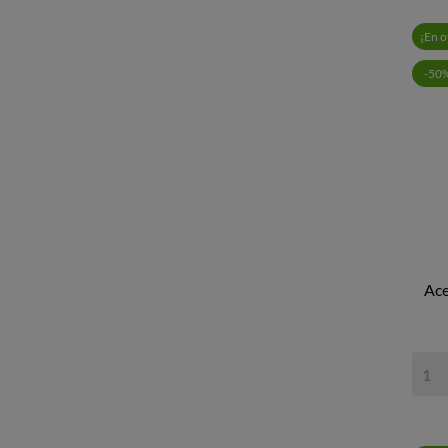
¡En o
-50
Ace