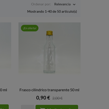
Ordenar por:
Relevancia

Mostrando 1-40 de 50 artículo(s)
¡En oferta!
20 ml
Frasco cilíndrico transparente 50 ml

VISTA RÁPIDA
Precio
0,90 €
2,00 €