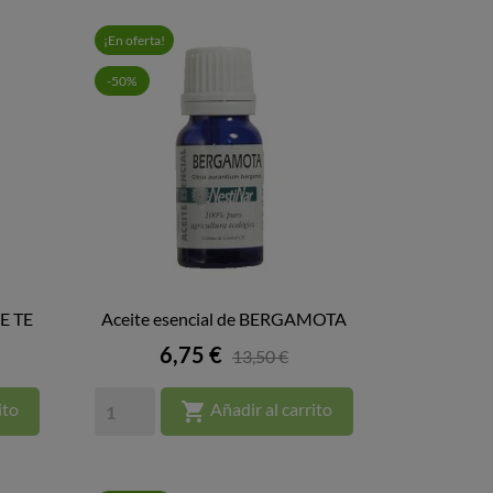
¡En oferta!
-50%
DE TE
Aceite esencial de BERGAMOTA

VISTA RÁPIDA
Precio
6,75 €
13,50 €

ito
Añadir al carrito