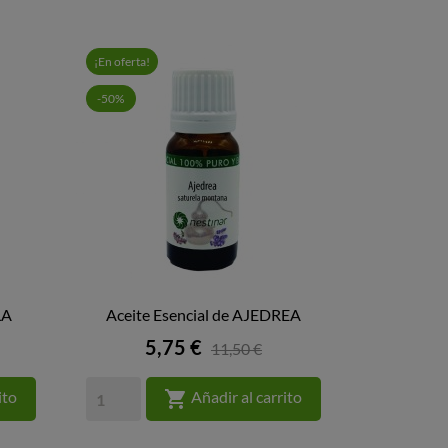
¡En oferta!
-50%
LA
Aceite Esencial de AJEDREA

VISTA RÁPIDA
Precio
5,75 €
11,50 €

ito
Añadir al carrito