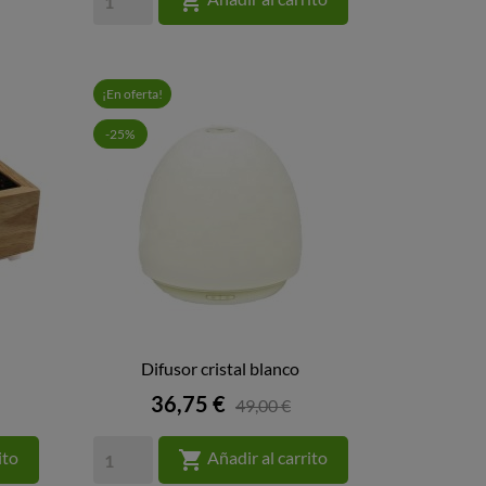

¡En oferta!
-25%
Difusor cristal blanco

VISTA RÁPIDA
Precio
36,75 €
49,00 €

ito
Añadir al carrito