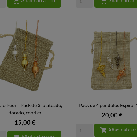


Añadir al carrito
Añadir al carr
lo Peon · Pack de 3: plateado,
Pack de 4 pendulos Espiral 


dorado, cobrizo
VISTA RÁPIDA
VISTA RÁPIDA
Precio
20,00 €
Precio
15,00 €

Añadir al carr
Añadir al carrito