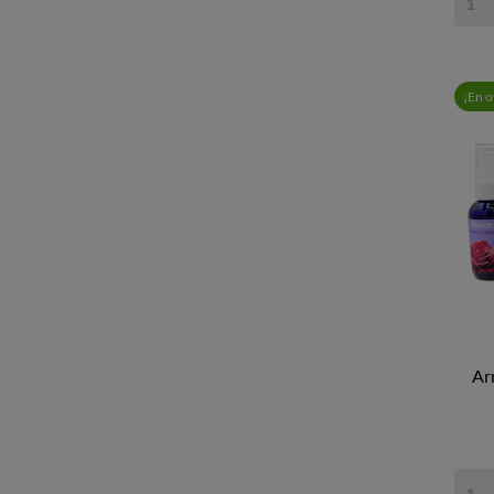
¡En o
Ar