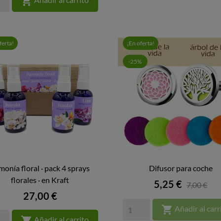

ferta!
¡En oferta!
-25%
monía floral · pack 4 sprays
Difusor para coche


florales · en Kraft
VISTA RÁPIDA
VISTA RÁPIDA
Precio
5,25 €
7,00 €
Precio
27,00 €

Añadir al carr

Añadir al carrito