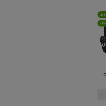
¡En o
-50
C