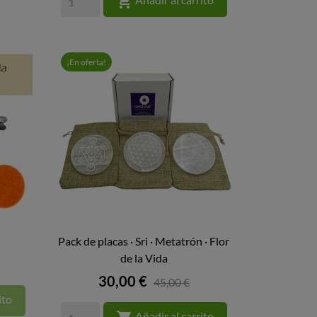

¡En oferta!
Pack de placas · Sri · Metatrón · Flor

VISTA RÁPIDA
de la Vida
Precio
30,00 €
45,00 €
ito
Añadir al carrito