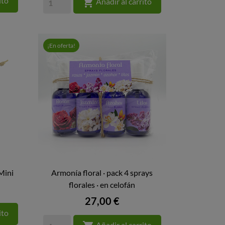
ito

Añadir al carrito
¡En oferta!
Mini
Armonía floral · pack 4 sprays

florales · en celofán
VISTA RÁPIDA
Precio
27,00 €
ito
Añadir al carrito