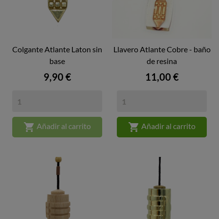
Colgante Atlante Laton sin
Llavero Atlante Cobre - baño
base
de resina
Precio
Precio
9,90 €
11,00 €


Añadir al carrito
Añadir al carrito