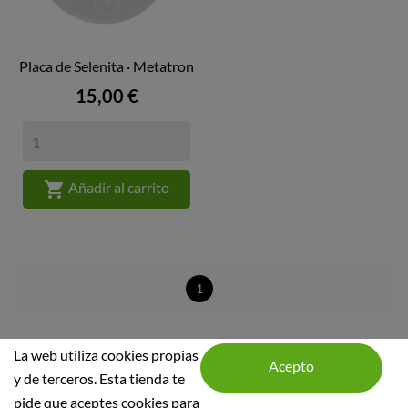
Placa de Selenita · Metatron
Precio
15,00 €

Añadir al carrito
1
La web utiliza cookies propias
y de terceros. Esta tienda te
pide que aceptes cookies para