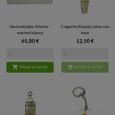
Neutralizador Atlante -
Colgante Atlante Laton con
marmol blanco
base
Precio
Precio
65,00 €
12,50 €


Añadir al carrito
Añadir al carrito