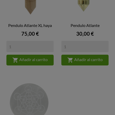
Pendulo Atlante XL haya
Pendulo Atlante
Precio
Precio
75,00 €
30,00 €


Añadir al carrito
Añadir al carrito