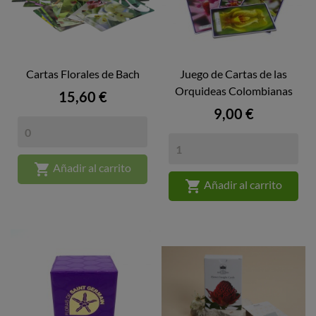
Cartas Florales de Bach
Juego de Cartas de las
Orquideas Colombianas
Precio
15,60 €
Precio
9,00 €

Añadir al carrito

Añadir al carrito