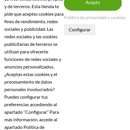
y de terceros. Esta tienda te
pide que aceptes cookies para
Política de privacidad y cookies
fines de rendimiento, redes
INFORMACIÓN DE LA TIENDA
sociales y publicidad. Las
INFORMACIÓN
redes sociales y las cookies
publicitarias de terceros se
Condiciones generales
utilizan para ofrecerte
Política de seguridad
funciones de redes sociales y
Aviso Legal
anuncios personalizados.
Política de Privacidad
¿Aceptas estas cookies y el
Política de devolución
procesamiento de datos
Política de envío
personales involucrados?
Puedes configurar tus
Todos los precios son indicados con impuestos incluidos
preferencias accediendo al
apartado “Configurar” Para
más información, accede al
Nestinar SL, B60423498, inscrita en el Registo Mercant
apartado Política de