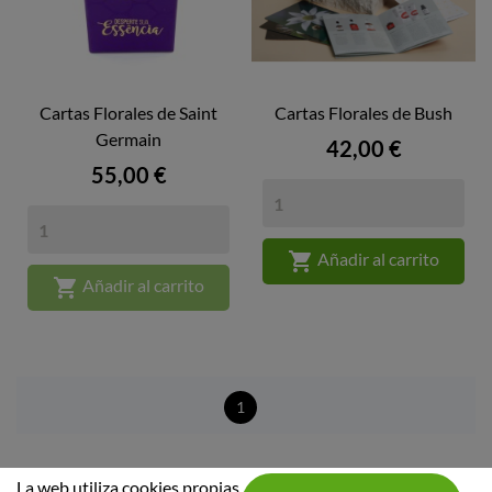
Cartas Florales de Saint
Cartas Florales de Bush
Germain
Precio
42,00 €
Precio
55,00 €

Añadir al carrito

Añadir al carrito
1
La web utiliza cookies propias