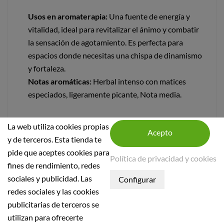
Usos en aromaterapia:
Una fuente de energía y
vitalidad, ideal para revitalizar el ánimo y combatir
la sensación de agotamiento. Es perfecta para
espacios donde necesitas una chispa de dinamismo
y fortaleza.
Notas aromáticas:
Herbal intenso con matices
especiados, ligeramente picante, Nota media.
La web utiliza cookies propias
y de terceros. Esta tienda te
pide que aceptes cookies para
Política de privacidad y cookies
fines de rendimiento, redes
sociales y publicidad. Las
INFORMACIÓN DE LA TIENDA
redes sociales y las cookies
publicitarias de terceros se
INFORMACIÓN
utilizan para ofrecerte