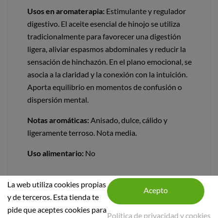
Usos en aromaterapia:
Estimulante y regulador
digestivo. El aceite esencial de hinojo se utiliza
tradicionalmente para favorecer una digestión
ligera, aliviar espasmos abdominales y reducir la
sensación de hinchazón. En el plano emocional, se
asocia a la claridad y la conexión con la intuición.
Aporta equilibrio en momentos de confusión o
dispersión mental.
Notas aromáticas:
Anisado, dulce, cálido y
ligeramente terroso. Nota media.
Uso alimentario:
No
La web utiliza cookies propias
y de terceros. Esta tienda te
pide que aceptes cookies para
Política de privacidad y cookies