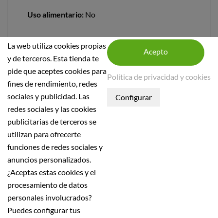
Uso alimentario:
No
La web utiliza cookies propias
y de terceros. Esta tienda te
pide que aceptes cookies para
Política de privacidad y cookies
fines de rendimiento, redes
sociales y publicidad. Las
INFORMACIÓN DE LA TIENDA
redes sociales y las cookies
publicitarias de terceros se
INFORMACIÓN
utilizan para ofrecerte
Condiciones generales
funciones de redes sociales y
Política de seguridad
anuncios personalizados.
¿Aceptas estas cookies y el
Aviso Legal
procesamiento de datos
Política de Privacidad
personales involucrados?
Política de devolución
Puedes configurar tus
Política de envío