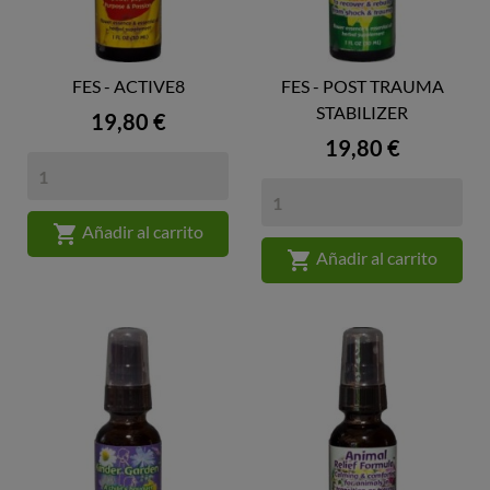
FES - ACTIVE8
FES - POST TRAUMA
STABILIZER
Precio
19,80 €
Precio
19,80 €

Añadir al carrito

Añadir al carrito