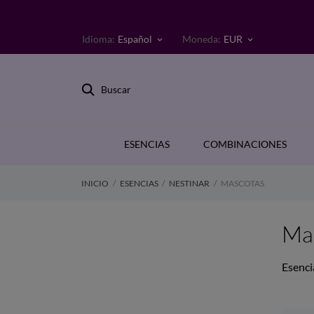
Idioma:
Español
Moneda:
EUR
keyboard_arrow_down
keyboard_arrow_down
Buscar
ESENCIAS
COMBINACIONES
INICIO
ESENCIAS
NESTINAR
MASCOTAS
Ma
Esenci