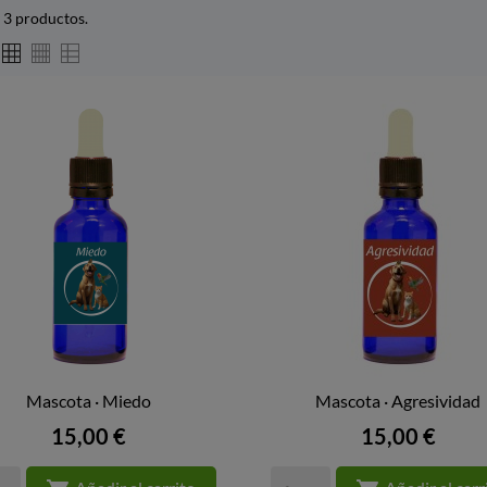
 3 productos.
Mascota · Miedo
Mascota · Agresividad


VISTA RÁPIDA
VISTA RÁPIDA
Precio
Precio
15,00 €
15,00 €