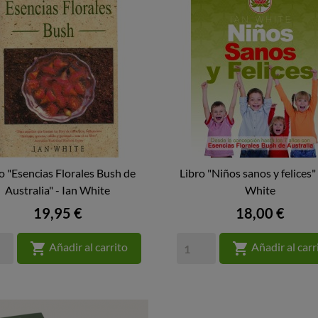
o "Esencias Florales Bush de
Libro "Niños sanos y felices" 


Australia" - Ian White
VISTA RÁPIDA
VISTA RÁPIDA
White
Precio
Precio
19,95 €
18,00 €


Añadir al carrito
Añadir al carr