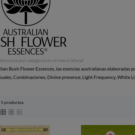
elecciona por categoría en el menú lateral
lian Bush Flower Essences, las esencias australianas elaboradas p
duales, Combinaciones, Divine presence, Light Frequency, White Li
 5 productos.