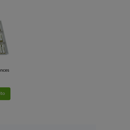
ences
ito