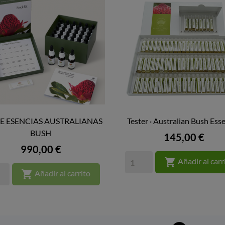
DE ESENCIAS AUSTRALIANAS
Tester · Australian Bush Ess


VISTA RÁPIDA
BUSH
VISTA RÁPIDA
Precio
145,00 €
Precio
990,00 €

Añadir al carr

Añadir al carrito