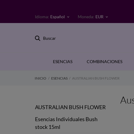
Idioma:
Español
Moneda:
EUR
keyboard_arrow_down
keyboard_arrow_down
Buscar
ESENCIAS
COMBINACIONES
INICIO
ESENCIAS
AUSTRALIAN BUSH FLOWER
Aus
AUSTRALIAN BUSH FLOWER
Esencias Individuales Bush
stock 15ml