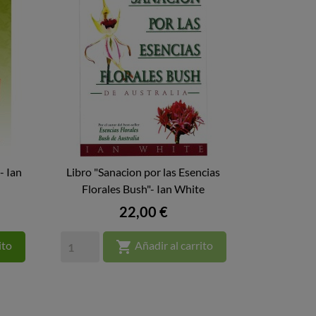
- Ian
Libro "Sanacion por las Esencias

Florales Bush"- Ian White
VISTA RÁPIDA
Precio
22,00 €

ito
Añadir al carrito