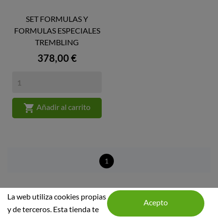
SET FORMULAS Y
FORMULAS ESPECIALES
TREMBLING
Precio
378,00 €

Añadir al carrito
1
La web utiliza cookies propias
y de terceros. Esta tienda te