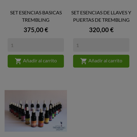
SET ESENCIAS BASICAS
SET ESENCIAS DE LLAVES Y
TREMBLING
PUERTAS DE TREMBLING
Precio
Precio
375,00 €
320,00 €


Añadir al carrito
Añadir al carrito