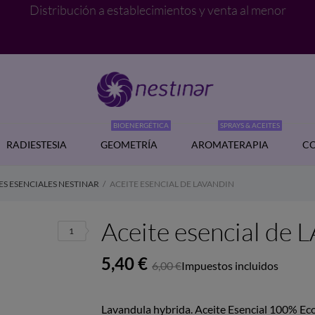
Distribución a establecimientos y venta al menor
BIOENERGÉTICA
SPRAYS & ACEITES
RADIESTESIA
GEOMETRÍA
AROMATERAPIA
CO
ES ESENCIALES NESTINAR
ACEITE ESENCIAL DE LAVANDIN
Aceite esencial de
1
5,40 €
6,00 €
Impuestos incluidos
Lavandula hybrida. Aceite Esencial 100% Ec