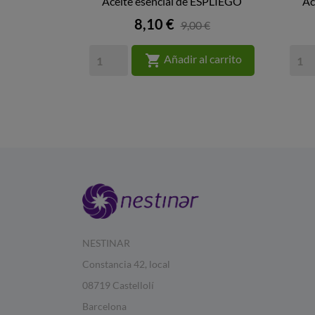
Aceite esencial de ESPLIEGO
Ac

VISTA RÁPIDA
Precio
8,10 €
9,00 €

Añadir al carrito
NESTINAR
Constancia 42, local
08719 Castellolí
Barcelona