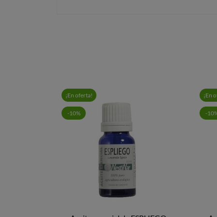
¡En oferta!
¡En o
-10%
-10