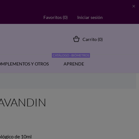

Favoritos (
0
)
Iniciar sesión
Carrito
(0)
CATÁLOGO - BIÓMETROS
MPLEMENTOS Y OTROS
APRENDE
 LAVANDIN
ológico de 10ml