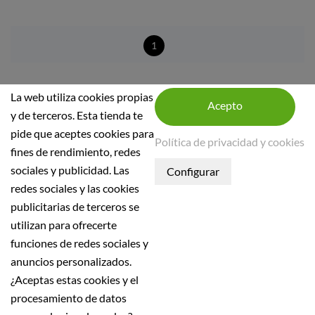
1
La web utiliza cookies propias
y de terceros. Esta tienda te
pide que aceptes cookies para
Política de privacidad y cookies
fines de rendimiento, redes
INFORMACIÓN DE LA TIENDA
sociales y publicidad. Las
INFORMACIÓN
redes sociales y las cookies
publicitarias de terceros se
Condiciones generales
utilizan para ofrecerte
Política de seguridad
funciones de redes sociales y
Aviso Legal
anuncios personalizados.
Política de Privacidad
¿Aceptas estas cookies y el
Política de devolución
procesamiento de datos
Política de envío