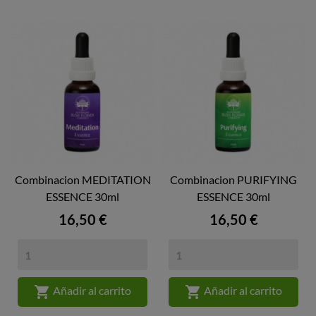
Combinacion MEDITATION
Combinacion PURIFYING
ESSENCE 30ml
ESSENCE 30ml
Precio
Precio
16,50 €
16,50 €


Añadir al carrito
Añadir al carrito