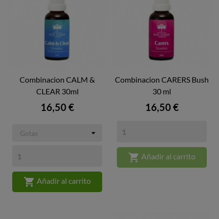
Combinacion CALM &
Combinacion CARERS Bush
CLEAR 30ml
30 ml
Precio
Precio
16,50 €
16,50 €

Añadir al carrito

Añadir al carrito