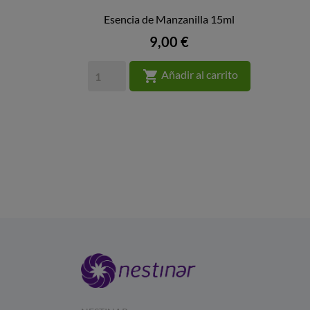
Esencia de Manzanilla 15ml

VISTA RÁPIDA
Precio
9,00 €

Añadir al carrito