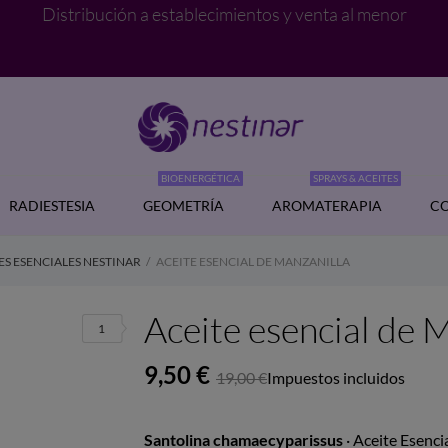
Distribución a establecimientos y venta al menor
BIOENERGÉTICA
SPRAYS & ACEITES
RADIESTESIA
GEOMETRÍA
AROMATERAPIA
CO
ES ESENCIALES NESTINAR
ACEITE ESENCIAL DE MANZANILLA
Aceite esencial d
1
9,50 €
19,00 €
Impuestos incluidos
Santolina chamaecyparissus
· Aceite Esenci