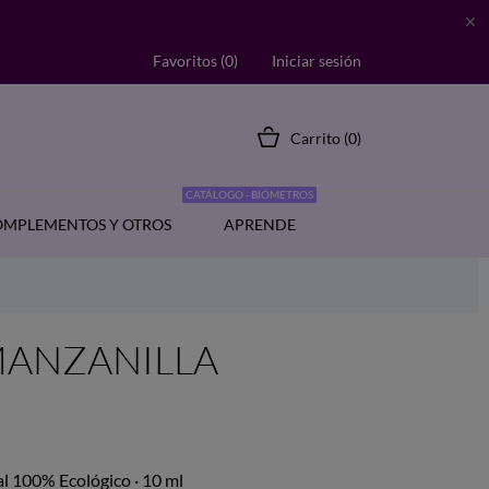

Favoritos (
0
)
Iniciar sesión
Carrito
(0)
CATÁLOGO - BIÓMETROS
MPLEMENTOS Y OTROS
APRENDE
e MANZANILLA
al 100% Ecológico · 10 ml