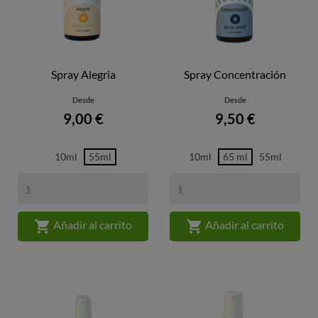
Spray Alegria
Spray Concentración
Desde
Desde
Precio
Precio
9,00 €
9,50 €
10ml
55ml
10ml
65 ml
55ml


Añadir al carrito
Añadir al carrito