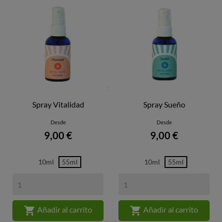
Spray Vitalidad
Spray Sueño
Desde
Desde
Precio
Precio
9,00 €
9,00 €
10ml
55ml
10ml
55ml


Añadir al carrito
Añadir al carrito