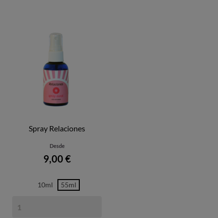
Spray Relaciones
Desde
Precio
9,00 €
10ml
55ml