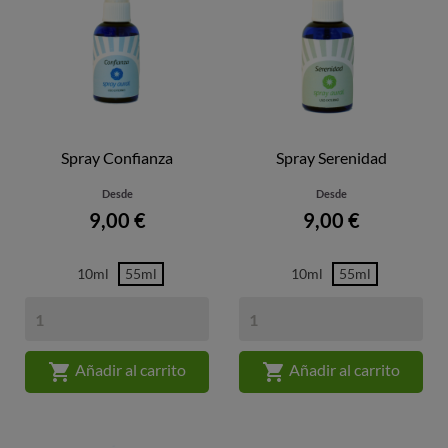
Spray Confianza
Spray Serenidad
Desde
Desde
Precio
Precio
9,00 €
9,00 €
10ml
55ml
10ml
55ml


Añadir al carrito
Añadir al carrito