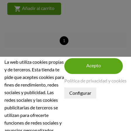

Añadir al carrito
1
La web utiliza cookies propias
y de terceros. Esta tienda te
pide que aceptes cookies para
Política de privacidad y cookies
fines de rendimiento, redes
INFORMACIÓN DE LA TIENDA
sociales y publicidad. Las
INFORMACIÓN
redes sociales y las cookies
publicitarias de terceros se
Condiciones generales
utilizan para ofrecerte
Política de seguridad
funciones de redes sociales y
Aviso Legal
anuncios personalizados.