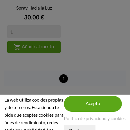
Spray Hacia la Luz
Precio
30,00 €

Añadir al carrito
1
La web utiliza cookies propias
y de terceros. Esta tienda te
pide que aceptes cookies para
Política de privacidad y cookies
fines de rendimiento, redes
INFORMACIÓN DE LA TIENDA
sociales y publicidad. Las