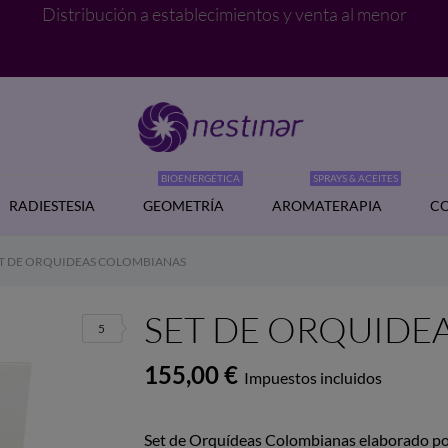
Distribución a establecimientos y venta al menor
BIOENERGÉTICA
SPRAYS & ACEITES
RADIESTESIA
GEOMETRÍA
AROMATERAPIA
CO
T DE ORQUIDEAS COLOMBIANAS
SET DE ORQUIDE
5
155,00 €
Impuestos incluidos
Set de Orquídeas Colombianas elaborado po