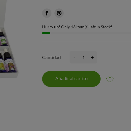
Hurry up! Only
13
item(s) left in Stock!
-
+
Cantidad
Añadir al carrito