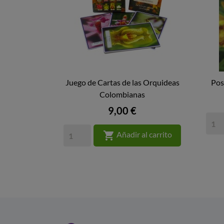
Juego de Cartas de las Orquideas
Pos

Colombianas
VISTA RÁPIDA
Precio
9,00 €

Añadir al carrito