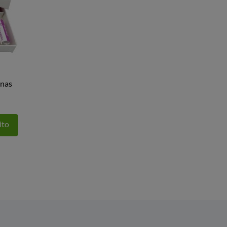
anas
ito