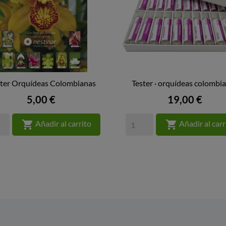
ter Orquídeas Colombianas
Tester · orquídeas colombi


VISTA RÁPIDA
VISTA RÁPIDA
Precio
Precio
5,00 €
19,00 €


Añadir al carrito
Añadir al carr