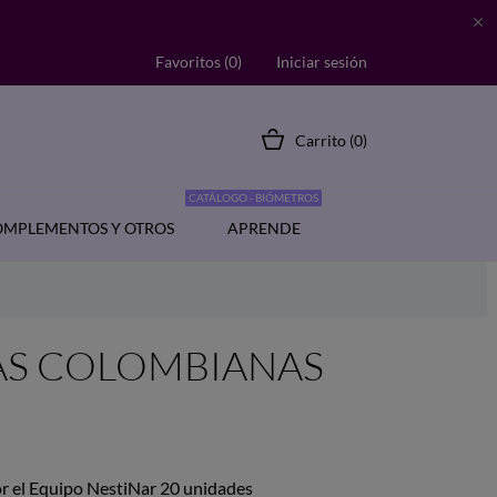

Favoritos (
0
)
Iniciar sesión
Carrito
(0)
CATÁLOGO - BIÓMETROS
MPLEMENTOS Y OTROS
APRENDE
AS COLOMBIANAS
r el Equipo NestiNar 20 unidades