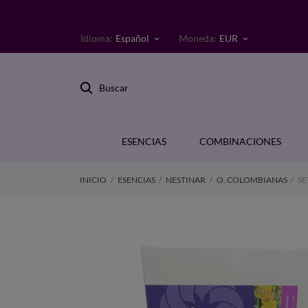
Idioma:
Español
Moneda:
EUR
keyboard_arrow_down
keyboard_arrow_down
Buscar
ESENCIAS
COMBINACIONES
INICIO
ESENCIAS
NESTINAR
O. COLOMBIANAS
SE