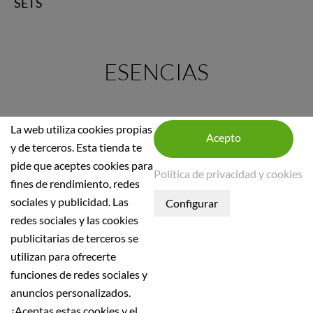
SETS
ESENCIAS
La web utiliza cookies propias
y de terceros. Esta tienda te
pide que aceptes cookies para
Política de privacidad y cookies
fines de rendimiento, redes
INFORMACIÓN DE LA TIENDA
sociales y publicidad. Las
INFORMACIÓN
redes sociales y las cookies
publicitarias de terceros se
Condiciones generales
utilizan para ofrecerte
Política de seguridad
funciones de redes sociales y
Aviso Legal
anuncios personalizados.
Política de Privacidad
¿Aceptas estas cookies y el