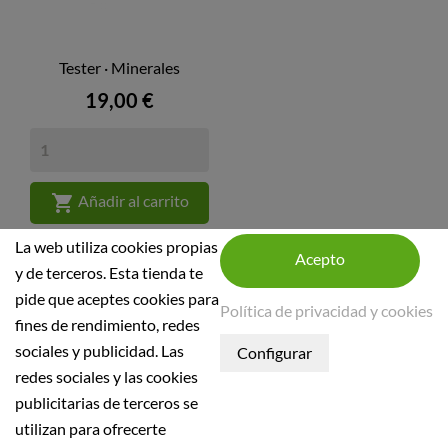
Tester · Minerales
Precio
19,00 €

Añadir al carrito
La web utiliza cookies propias
y de terceros. Esta tienda te
pide que aceptes cookies para
Política de privacidad y cookies
fines de rendimiento, redes
sociales y publicidad. Las
INFORMACIÓN DE LA TIENDA
redes sociales y las cookies
publicitarias de terceros se
INFORMACIÓN
utilizan para ofrecerte