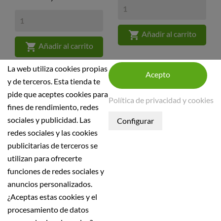

Añadir al carrito

Añadir al carrito
La web utiliza cookies propias
y de terceros. Esta tienda te
pide que aceptes cookies para
Política de privacidad y cookies
fines de rendimiento, redes
sociales y publicidad. Las
INFORMACIÓN DE LA TIENDA
redes sociales y las cookies
publicitarias de terceros se
INFORMACIÓN
utilizan para ofrecerte
Condiciones generales
funciones de redes sociales y
Política de seguridad
anuncios personalizados.
¿Aceptas estas cookies y el
Aviso Legal
procesamiento de datos
Política de Privacidad