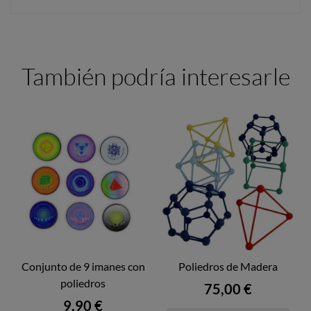
También podría interesarle
Conjunto de 9 imanes con
Poliedros de Madera
poliedros
Precio
75,00 €
Precio
9,90 €