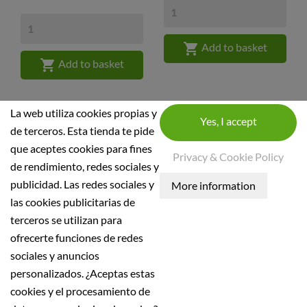

Add to basket

Add to basket
La web utiliza cookies propias y
de terceros. Esta tienda te pide
que aceptes cookies para fines
Privacy & Cookie Policy
de rendimiento, redes sociales y
STORE INFORMATION
publicidad. Las redes sociales y
las cookies publicitarias de
INFORMATION
terceros se utilizan para
Condiciones generales
ofrecerte funciones de redes
Política de seguridad
sociales y anuncios
personalizados. ¿Aceptas estas
Aviso Legal
cookies y el procesamiento de
Política de Privacidad