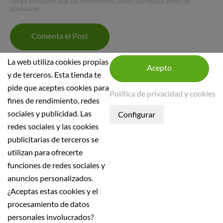
Tenga en cuenta que los comentarios deben aprobarse antes de
publicarse.
Comenta el Post
La web utiliza cookies propias
y de terceros. Esta tienda te
pide que aceptes cookies para
Política de privacidad y cookies
fines de rendimiento, redes
sociales y publicidad. Las
INFORMACIÓN DE LA TIENDA
redes sociales y las cookies
publicitarias de terceros se
INFORMACIÓN
utilizan para ofrecerte
Condiciones generales
funciones de redes sociales y
Política de seguridad
anuncios personalizados.
¿Aceptas estas cookies y el
Aviso Legal
procesamiento de datos
Política de Privacidad
personales involucrados?
Política de devolución