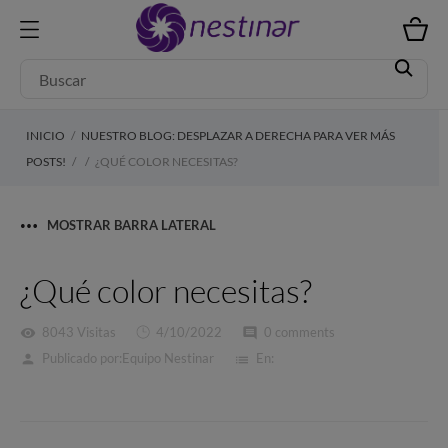
INICIO
NUESTRO BLOG: DESPLAZAR A DERECHA PARA VER MÁS
POSTS!
¿QUÉ COLOR NECESITAS?
MOSTRAR BARRA LATERAL
¿Qué color necesitas?
8043 Visitas
4/10/2022
0 comments
visibility
comment
Publicado por:
Equipo Nestinar
En:
person
list