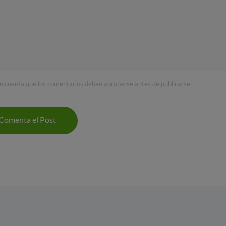
n cuenta que los comentarios deben aprobarse antes de publicarse.
Comenta el Post