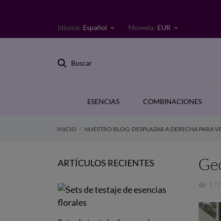
Idioma:
Español
Moneda:
EUR
keyboard_arrow_down
keyboard_arrow_down
Buscar
ESENCIAS
COMBINACIONES
INICIO
NUESTRO BLOG: DESPLAZAR A DERECHA PARA VE
Geo
ARTÍCULOS RECIENTES
177
visibility