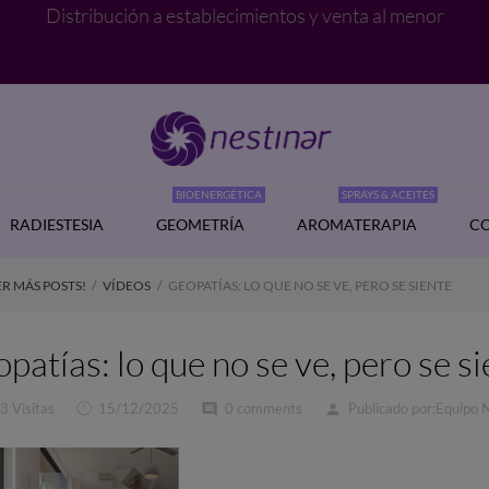
Distribución a establecimientos y venta al menor
BIOENERGÉTICA
SPRAYS & ACEITES
RADIESTESIA
GEOMETRÍA
AROMATERAPIA
CO
R MÁS POSTS!
VÍDEOS
GEOPATÍAS: LO QUE NO SE VE, PERO SE SIENTE
patías: lo que no se ve, pero se s
3 Visitas
15/12/2025
0 comments
Publicado por:
Equipo 
comment
person