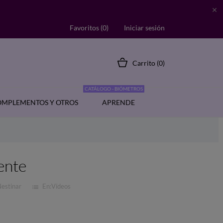

Favoritos (
0
)
Iniciar sesión
Carrito
(0)
CATÁLOGO - BIÓMETROS
MPLEMENTOS Y OTROS
APRENDE
iente
Nestinar
En:
Vídeos
list