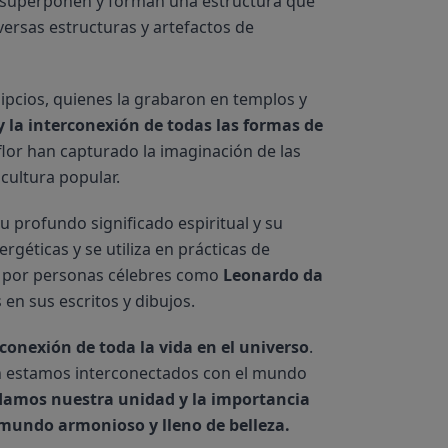
se superponen y forman una estructura que 
ersas estructuras y artefactos de 
gipcios, quienes la grabaron en templos y 
y la interconexión de todas las formas de 
 flor han capturado la imaginación de las 
 cultura popular.
u profundo significado espiritual y su 
géticas y se utiliza en prácticas de 
 por personas célebres como 
Leonardo da 
en sus escritos y dibujos.
conexión de toda la vida en el universo
. 
n estamos interconectados con el mundo 
damos nuestra unidad y la importancia 
 mundo armonioso y lleno de belleza.