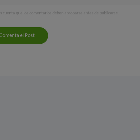
n cuenta que los comentarios deben aprobarse antes de publicarse.
Comenta el Post