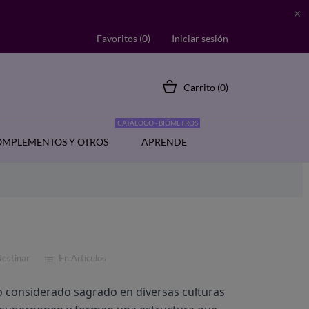

Favoritos (
0
)
Iniciar sesión
Carrito
(0)
CATÁLOGO - BIÓMETROS
MPLEMENTOS Y OTROS
APRENDE
Nestinar
En:
Artículos
list
o considerado sagrado en diversas culturas 