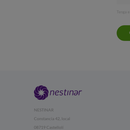
Tenga e
NESTINAR
Constancia 42, local
08719 Castellolí