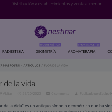
Distribución a establecimientos y venta al menor
BIOENERGÉTICA
SPRAYS & ACEITES
RADIESTESIA
GEOMETRÍA
AROMATERAPIA
CO
R MÁS POSTS!
ARTÍCULOS
FLOR DE LA VIDA
r de la vida
9 Visitas
23/10/2023
0 comments
Publicado por:
Equipo 
comment
person
or de la Vida" es un antiguo símbolo geométrico que ha sid