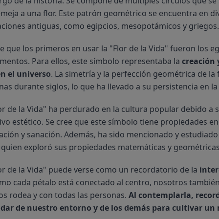
argo de la historia. Se compone de múltiples círculos que 
meja a una flor. Este patrón geométrico se encuentra en div
izaciones antiguas, como egipcios, mesopotámicos y griegos.
e que los primeros en usar la "Flor de la Vida" fueron los e
entos. Para ellos, este símbolo representaba la 
creación 
en el universo
. La simetría y la perfección geométrica de la
as durante siglos, lo que ha llevado a su persistencia en la
or de la Vida" ha perdurado en la cultura popular debido a s
ivo estético. Se cree que este símbolo tiene propiedades ener
ación y sanación. Además, ha sido mencionado y estudiado
 quien exploró sus propiedades matemáticas y geométricas 
or de la Vida" puede verse como un recordatorio de la 
inter
omo cada pétalo está conectado al centro, nosotros tambié
os rodea y con todas las personas. 
Al contemplarla, recor
idar de nuestro entorno y de los demás para cultivar un