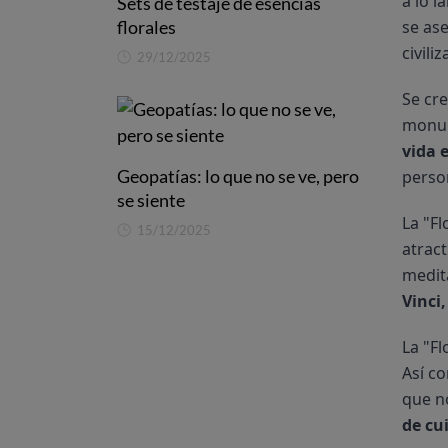
a lo l
Sets de testaje de esencias
florales
se ase
civil
29/12/2025
Se cre
monum
vida 
Geopatías: lo que no se ve, pero
person
se siente
La "Fl
15/12/2025
atract
medit
Vinci,
La "Fl
Así c
que n
de cu