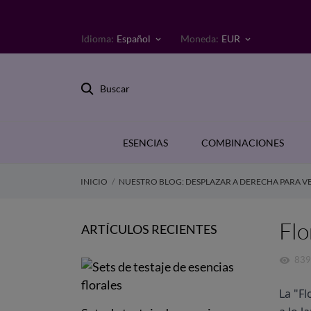
Idioma:
Español
Moneda:
EUR
keyboard_arrow_down
keyboard_arrow_down
Buscar
ESENCIAS
COMBINACIONES
INICIO
NUESTRO BLOG: DESPLAZAR A DERECHA PARA VE
Flo
ARTÍCULOS RECIENTES
839
visibility
La "Fl