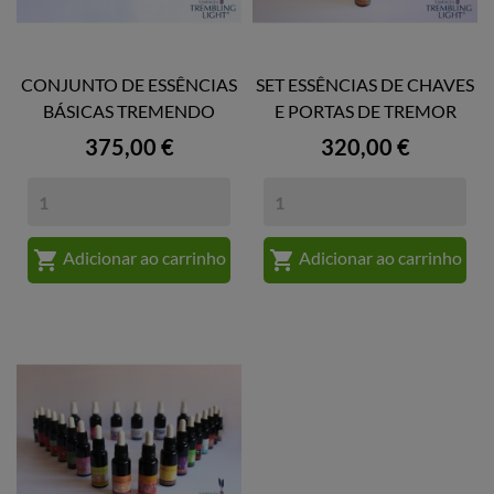
CONJUNTO DE ESSÊNCIAS
SET ESSÊNCIAS DE CHAVES
BÁSICAS TREMENDO
E PORTAS DE TREMOR
Preço
Preço
375,00 €
320,00 €


Adicionar ao carrinho
Adicionar ao carrinho