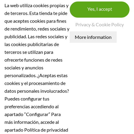
La web utiliza cookies propias y
de terceros. Esta tienda te pide
que aceptes cookies para fines
INFORMAÇÃO DA LOJA
Privacy & Cookie Policy
de rendimiento, redes sociales y
INFORMAÇÃO
publicidad. Las redes sociales y
las cookies publicitarias de
Condições Gerais
terceros se utilizan para
Política de segurança
ofrecerte funciones de redes
Aviso Legal
sociales y anuncios
Política de privacidade
personalizados. ¿Aceptas estas
política de devolução
cookies y el procesamiento de
política de envio
datos personales involucrados?
Puedes configurar tus
Todos os preços mencionados não incluem IVA
preferencias accediendo al
apartado “Configurar” Para
más información, accede al
Nestinar SL, B60423498, inscrita en el Registo Mercant
apartado Política de privacidad