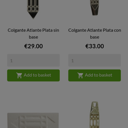
Colgante Atlante Plata sin
Colgante Atlante Plata con
base
base
Price
Price
€29.00
€33.00


Add to basket
Add to basket