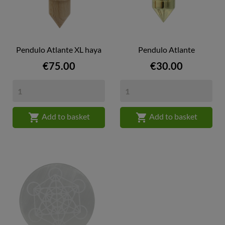
Pendulo Atlante XL haya
Pendulo Atlante
Price
Price
€75.00
€30.00


Add to basket
Add to basket