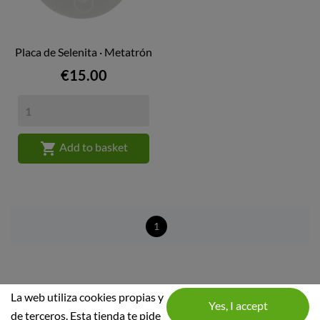
Placa de Selenita · Metatrón
Price
€15.00

Add to basket
1
La web utiliza cookies propias y
de terceros. Esta tienda te pide