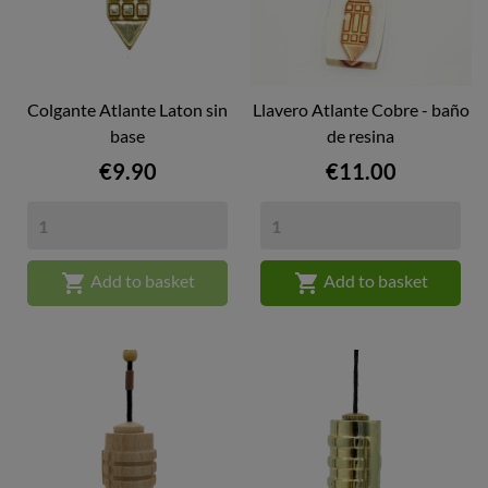
Colgante Atlante Laton sin
Llavero Atlante Cobre - baño
base
de resina
Price
Price
€9.90
€11.00


Add to basket
Add to basket