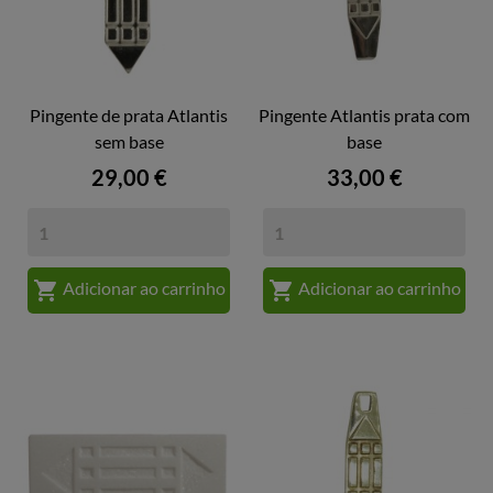
Pingente de prata Atlantis
Pingente Atlantis prata com
sem base
base
Preço
Preço
29,00 €
33,00 €


Adicionar ao carrinho
Adicionar ao carrinho