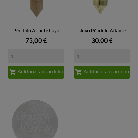
Péndulo Atlante haya
Novo Pêndulo Atlante
Preço
Preço
75,00 €
30,00 €


Adicionar ao carrinho
Adicionar ao carrinho