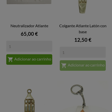
Neutralizador Atlante
Colgante Atlante Latón con
base
Preço
65,00 €
Preço
12,50 €

Adicionar ao carrinho

Adicionar ao carrinho