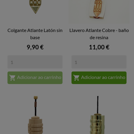
Colgante Atlante Latón sin
Llavero Atlante Cobre - baño
base
de resina
Preço
Preço
9,90 €
11,00 €


Adicionar ao carrinho
Adicionar ao carrinho