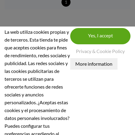
1
La web utiliza cookies propias y
de terceros. Esta tienda te pide
que aceptes cookies para fines
INFORMACIÓ SOBRE LA BOTIGA
Privacy & Cookie Policy
de rendimiento, redes sociales y
INFORMACIÓ
publicidad. Las redes sociales y
las cookies publicitarias de
Condicions generals
terceros se utilizan para
Política de seguretat
ofrecerte funciones de redes
Avís Legal
sociales y anuncios
Política de Privadesa
personalizados. ¿Aceptas estas
Política de devolució
cookies y el procesamiento de
Política d'enviament
datos personales involucrados?
Puedes configurar tus
Tots els preus son sense IVA
preferencias accediendo al