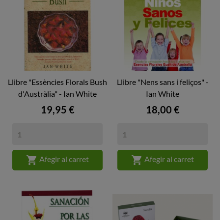
Llibre "Essències Florals Bush
Llibre "Nens sans i feliços" -
d'Austràlia" - Ian White
Ian White
Preu
Preu
19,95 €
18,00 €


Afegir al carret
Afegir al carret