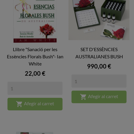
Llibre "Sanació per les
SET D'ESSÈNCIES
Essències Florals Bush"- Ian
AUSTRALIANES BUSH
White
Preu
990,00 €
Preu
22,00 €

Afegir al carret

Afegir al carret