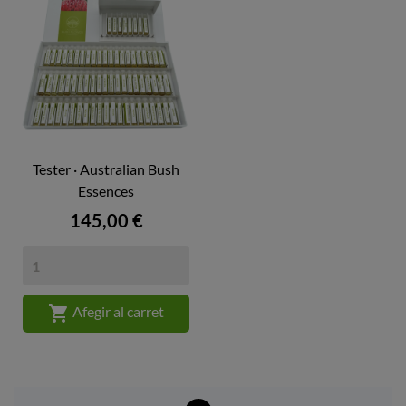
Tester · Australian Bush
Essences
Preu
145,00 €

Afegir al carret