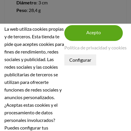
Diámetro
: 3 cm
Peso
: 28,4 g
La web utiliza cookies propias
y de terceros. Esta tienda te
pide que aceptes cookies para
Política de privacidad y cookies
fines de rendimiento, redes
sociales y publicidad. Las
INFORMACIÓN DE LA TIENDA
redes sociales y las cookies
publicitarias de terceros se
INFORMACIÓN
utilizan para ofrecerte
Condiciones generales
funciones de redes sociales y
Política de seguridad
anuncios personalizados.
¿Aceptas estas cookies y el
Aviso Legal
procesamiento de datos
Política de Privacidad
personales involucrados?
Política de devolución
Puedes configurar tus