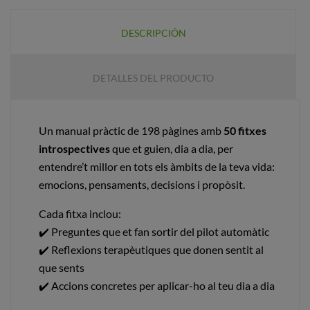
DESCRIPCIÓN
DETALLES DEL PRODUCTO
Un manual pràctic de 198 pàgines amb
50 fitxes
introspectives
que et guien, dia a dia, per
entendre’t millor en tots els àmbits de la teva vida:
emocions, pensaments, decisions i propòsit.
Cada fitxa inclou:
✔️ Preguntes que et fan sortir del pilot automàtic
✔️ Reflexions terapèutiques que donen sentit al
que sents
✔️ Accions concretes per aplicar-ho al teu dia a dia