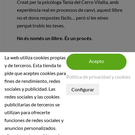
Creat per la psicòloga Tania del Cerro Vilalta, amb
experiència real en processos de canvi, aquest llibre
no et dona respostes fàcils… però sí les eines
perquè trobis les teves.
No és només un llibre. És un procés.
La web utiliza cookies propias
y de terceros. Esta tienda te
pide que aceptes cookies para
Política de privacidad y cookies
fines de rendimiento, redes
sociales y publicidad. Las
INFORMACIÓN DE LA TIENDA
redes sociales y las cookies
publicitarias de terceros se
INFORMACIÓN
utilizan para ofrecerte
Condiciones generales
funciones de redes sociales y
Política de seguridad
anuncios personalizados.