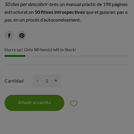
50 dies per descobrir-te
és un manual pràctic de 198 pàgines
estructurat en
50 fitxes introspectives
que et guiaran, pas a
pas, en un procés d’autoconeixement.
Hurry up! Only
50
item(s) left in Stock!
-
+
Cantidad
Añadir al carrito