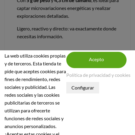
Con
5 g de peso
y
4,3 cm de tamaño
, es ideal para
captar microvariaciones energéticas y realizar
exploraciones detalladas.
Ligero, reactivo y directo: va exactamente donde
necesitas información.
La web utiliza cookies propias
y de terceros. Esta tienda te
pide que aceptes cookies para
Política de privacidad y cookies
fines de rendimiento, redes
sociales y publicidad. Las
INFORMACIÓN DE LA TIENDA
redes sociales y las cookies
publicitarias de terceros se
INFORMACIÓN
utilizan para ofrecerte
Condiciones generales
funciones de redes sociales y
Política de seguridad
anuncios personalizados.
¿Aceptas estas cookies y el
Aviso Legal