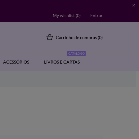

My wishlist (
0
)
Entrar
Carrinho de compras
(0)
CATALOGO
ACESSÓRIOS
LIVROS E CARTAS