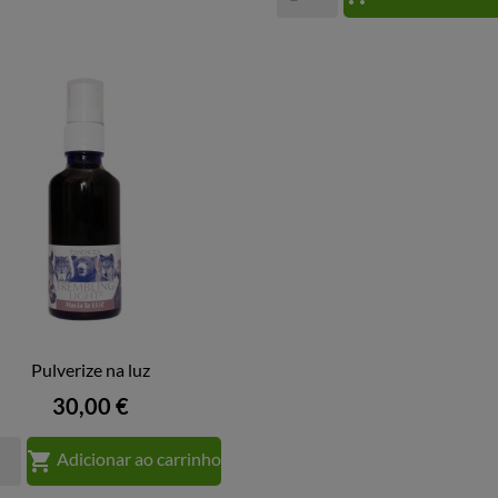
Pulverize na luz

VISTA RÁPIDA
Preço
30,00 €

Adicionar ao carrinho