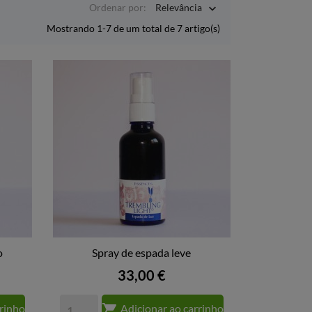
Ordenar por:
Relevância

Mostrando 1-7 de um total de 7 artigo(s)
o
Spray de espada leve

VISTA RÁPIDA
Preço
33,00 €

rrinho
Adicionar ao carrinho