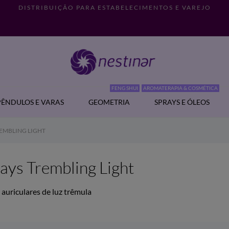
DISTRIBUIÇÃO PARA ESTABELECIMENTOS E VAREJO
FENG SHUI
AROMATERAPIA & COSMÉTICA
PÊNDULOS E VARAS
GEOMETRIA
SPRAYS E ÓLEOS
EMBLING LIGHT
ays Trembling Light
 auriculares de luz trêmula