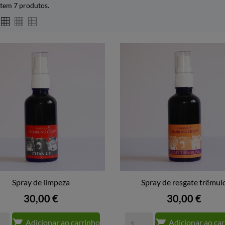
stem 7 produtos.
Spray de limpeza
Spray de resgate trêmul


VISTA RÁPIDA
VISTA RÁPIDA
Preço
Preço
30,00 €
30,00 €


Adicionar ao carrinho
Adicionar ao ca