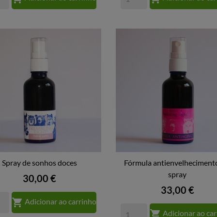
Spray de sonhos doces
Fórmula antienvelheciment


VISTA RÁPIDA
VISTA RÁPIDA
spray
Preço
30,00 €
Preço
33,00 €

Adicionar ao carrinho

Adicionar ao ca