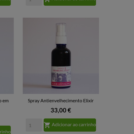
o em
Spray Antienvelhecimento Elixir

VISTA RÁPIDA
Preço
33,00 €

Adicionar ao carrinho
rrinho