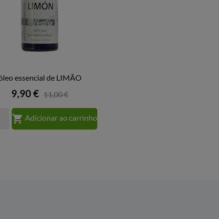
óleo essencial de LIMÃO

VISTA RÁPIDA
Preço
9,90 €
11,00 €

Adicionar ao carrinho