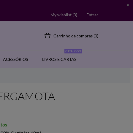

My wishlist (
0
)
Entrar
Carrinho de compras
(0)
CATALOGO
ACESSÓRIOS
LIVROS E CARTAS
e BERGAMOTA
ntos
l 100% Orgânico 10ml