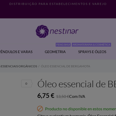
DISTRIBUIÇÃO PARA ESTABELECIMENTOS E VAREJO
FENG SHUI
AROMATERAPIA & COSMÉTICA
PÊNDULOS E VARAS
GEOMETRIA
SPRAYS E ÓLEOS
 ESSENCIAIS ORGÂNICOS
ÓLEO ESSENCIAL DE BERGAMOTA
Óleo essencial d
0
6,75 €
13,50 €
Com IVA

Producto no disponible en estos mome
Citrus auriantium bergamis. Óleo Essencia