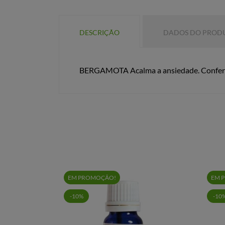
DESCRIÇÃO
DADOS DO PROD
BERGAMOTA Acalma a ansiedade. Confere po
EM PROMOÇÃO!
EM 
-10%
-10