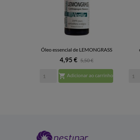
Óleo essencial de LEMONGRASS

VISTA RÁPIDA
Preço
4,95 €
5,50 €

Adicionar ao carrinho