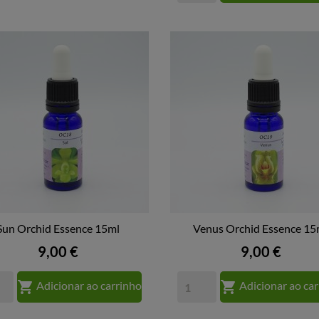
Sun Orchid Essence 15ml
Venus Orchid Essence 15


VISTA RÁPIDA
VISTA RÁPIDA
Preço
Preço
9,00 €
9,00 €


Adicionar ao carrinho
Adicionar ao ca