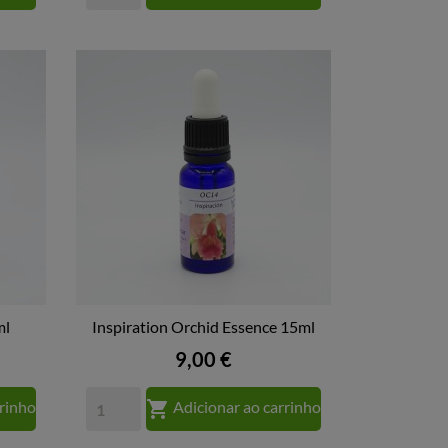
ml
Inspiration Orchid Essence 15ml

VISTA RÁPIDA
Preço
9,00 €

rrinho
Adicionar ao carrinho