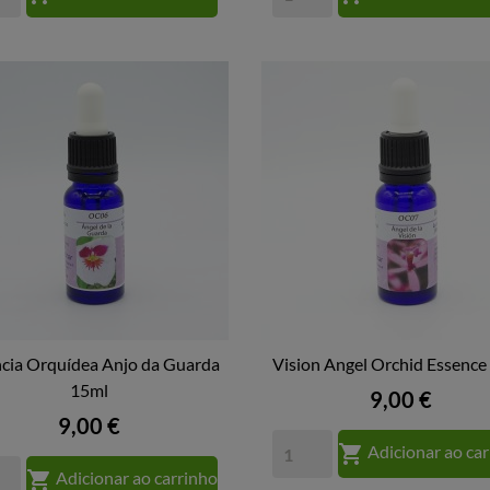
cia Orquídea Anjo da Guarda
Vision Angel Orchid Essence


VISTA RÁPIDA
15ml
VISTA RÁPIDA
Preço
9,00 €
Preço
9,00 €

Adicionar ao ca

Adicionar ao carrinho