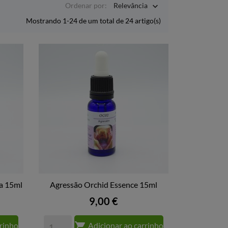
Ordenar por:
Relevância

Mostrando 1-24 de um total de 24 artigo(s)
a 15ml
Agressão Orchid Essence 15ml

VISTA RÁPIDA
Preço
9,00 €

rrinho
Adicionar ao carrinho