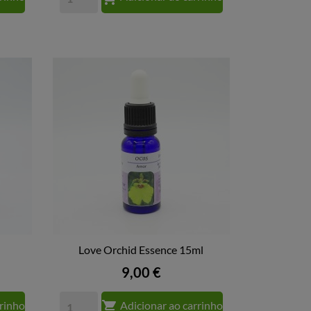
Love Orchid Essence 15ml

VISTA RÁPIDA
Preço
9,00 €

rrinho
Adicionar ao carrinho