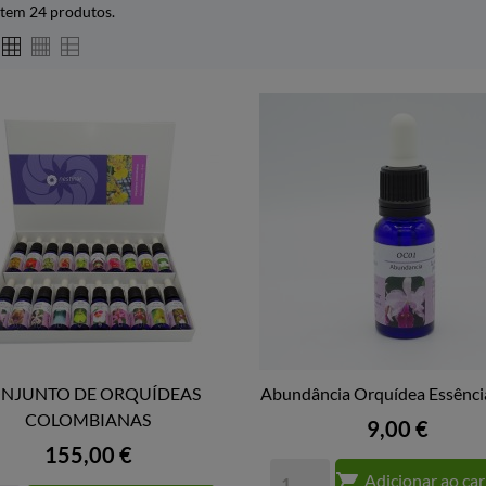
stem 24 produtos.
NJUNTO DE ORQUÍDEAS
Abundância Orquídea Essênci


COLOMBIANAS
VISTA RÁPIDA
VISTA RÁPIDA
Preço
9,00 €
Preço
155,00 €

Adicionar ao ca