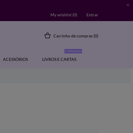

My wishlist (
0
)
Entrar
Carrinho de compras
(0)
CATALOGO
ACESSÓRIOS
LIVROS E CARTAS