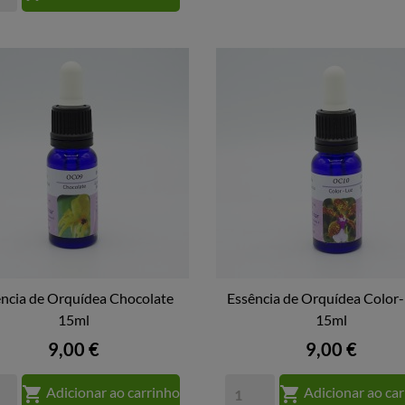
ência de Orquídea Chocolate
Essência de Orquídea Color-


VISTA RÁPIDA
15ml
VISTA RÁPIDA
15ml
Preço
Preço
9,00 €
9,00 €


Adicionar ao carrinho
Adicionar ao ca