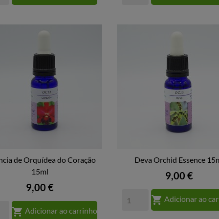
ncia de Orquídea do Coração
Deva Orchid Essence 15


VISTA RÁPIDA
15ml
VISTA RÁPIDA
Preço
9,00 €
Preço
9,00 €

Adicionar ao ca

Adicionar ao carrinho