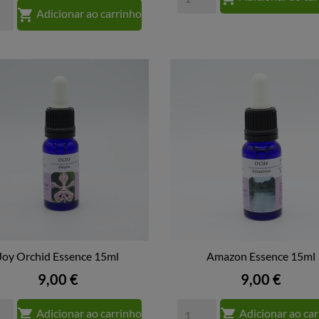

Adicionar ao carrinho
Joy Orchid Essence 15ml
Amazon Essence 15ml


VISTA RÁPIDA
VISTA RÁPIDA
Preço
Preço
9,00 €
9,00 €


Adicionar ao carrinho
Adicionar ao ca