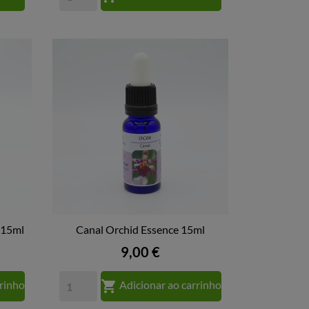
 15ml
Canal Orchid Essence 15ml

VISTA RÁPIDA
Preço
9,00 €

rrinho
Adicionar ao carrinho