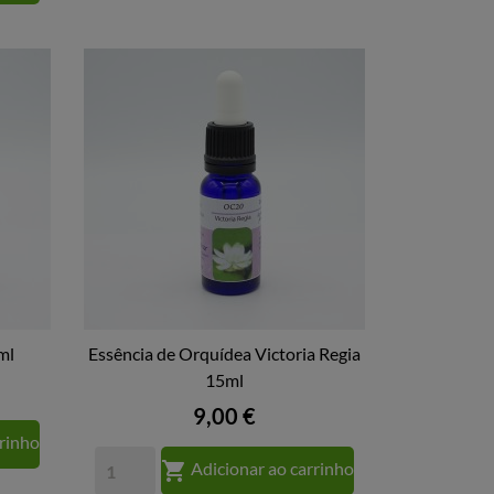
ml
Essência de Orquídea Victoria Regia

VISTA RÁPIDA
15ml
Preço
9,00 €
rrinho

Adicionar ao carrinho