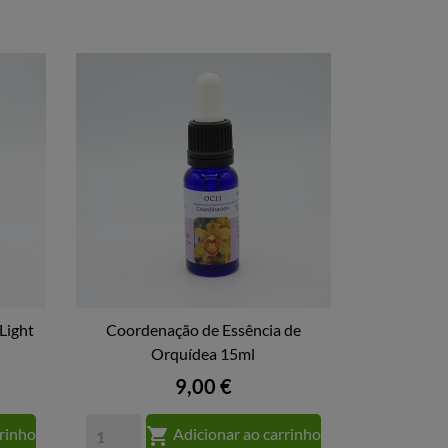
Light
Coordenação de Essência de

Orquídea 15ml
VISTA RÁPIDA
Preço
9,00 €

rrinho
Adicionar ao carrinho