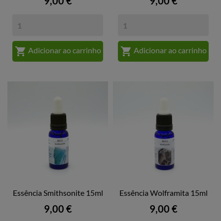
Preço
Preço
9,00 €
9,00 €


Adicionar ao carrinho
Adicionar ao carrinho
Essência Smithsonite 15ml
Essência Wolframita 15ml
Preço
Preço
9,00 €
9,00 €