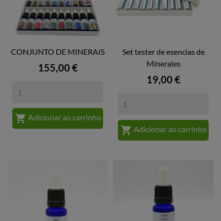
CONJUNTO DE MINERAIS
Set tester de esencias de
Minerales
Preço
155,00 €
Preço
19,00 €

Adicionar ao carrinho

Adicionar ao carrinho