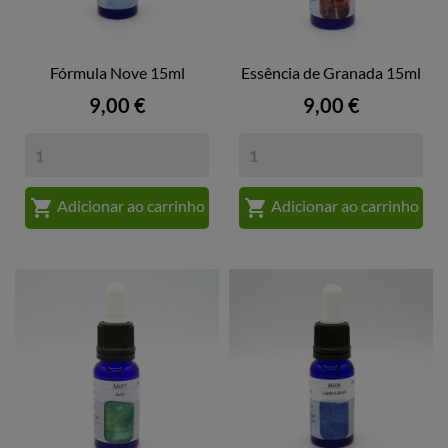
Fórmula Nove 15ml
Essência de Granada 15ml
Preço
Preço
9,00 €
9,00 €


Adicionar ao carrinho
Adicionar ao carrinho