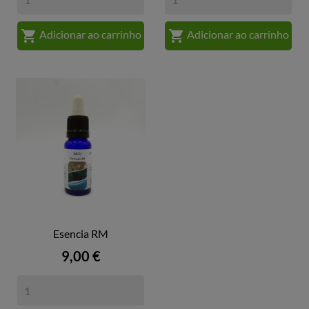


Adicionar ao carrinho
Adicionar ao carrinho
Esencia RM
Preço
9,00 €