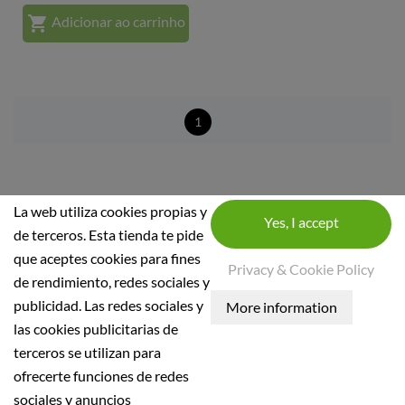

Adicionar ao carrinho
1
La web utiliza cookies propias y
de terceros. Esta tienda te pide
que aceptes cookies para fines
INFORMAÇÃO DA LOJA
Privacy & Cookie Policy
de rendimiento, redes sociales y
INFORMAÇÃO
publicidad. Las redes sociales y
las cookies publicitarias de
Condições Gerais
terceros se utilizan para
Política de segurança
ofrecerte funciones de redes
Aviso Legal
sociales y anuncios