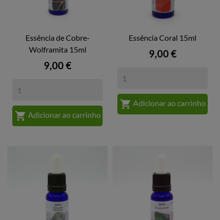
Essência de Cobre-
Essência Coral 15ml
Wolframita 15ml
Preço
9,00 €
Preço
9,00 €

Adicionar ao carrinho

Adicionar ao carrinho