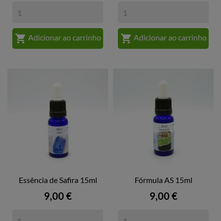


Adicionar ao carrinho
Adicionar ao carrinho
Essência de Safira 15ml
Fórmula AS 15ml
Preço
Preço
9,00 €
9,00 €