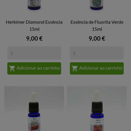
Herkimer Diamond Essência
Essência de Fluorita Verde
15ml
15ml
Preço
Preço
9,00 €
9,00 €


Adicionar ao carrinho
Adicionar ao carrinho