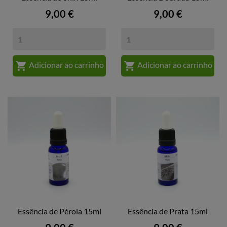
Preço
Preço
9,00 €
9,00 €


Adicionar ao carrinho
Adicionar ao carrinho
Essência de Pérola 15ml
Essência de Prata 15ml