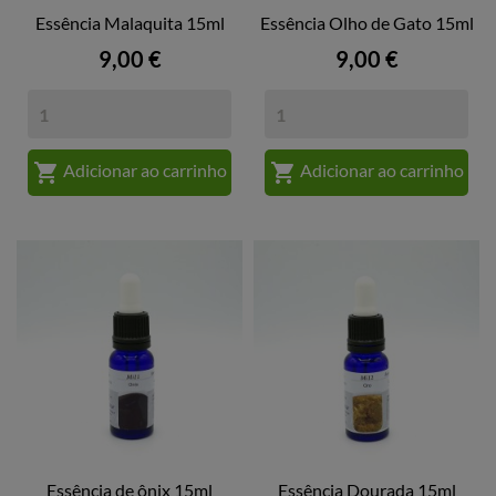
Essência Malaquita 15ml
Essência Olho de Gato 15ml
Preço
Preço
9,00 €
9,00 €


Adicionar ao carrinho
Adicionar ao carrinho
Essência de ônix 15ml
Essência Dourada 15ml