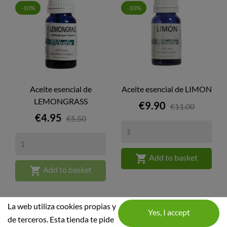
-10%
-10%
Aceite esencial de
Aceite esencial de LIMON
LEMONGRASS
Price
€9.90
€11.00
Price
€4.95
€5.50

Add to basket

Add to basket
La web utiliza cookies propias y
de terceros. Esta tienda te pide