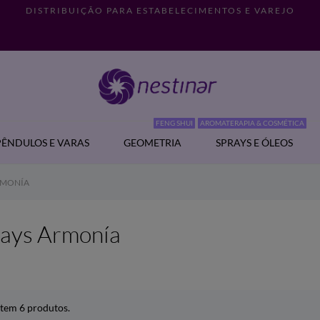
DISTRIBUIÇÃO PARA ESTABELECIMENTOS E VAREJO
FENG SHUI
AROMATERAPIA & COSMÉTICA
PÊNDULOS E VARAS
GEOMETRIA
SPRAYS E ÓLEOS
RMONÍA
rays Armonía
stem 6 produtos.