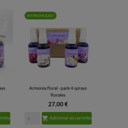
EM PROMOÇÃO!
ays
Armonía floral · pack 4 sprays

VISTA RÁPIDA
florales
Preço
27,00 €

rrinho
Adicionar ao carrinho