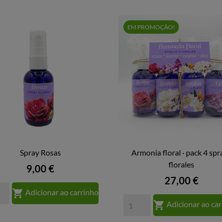
EM PROMOÇÃO!
Spray Rosas
Armonía floral · pack 4 spr


VISTA RÁPIDA
VISTA RÁPIDA
florales
Preço
9,00 €
Preço
27,00 €

Adicionar ao carrinho

Adicionar ao ca