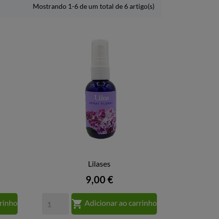
Mostrando 1-6 de um total de 6 artigo(s)
Lilases

VISTA RÁPIDA
Preço
9,00 €

rrinho
Adicionar ao carrinho