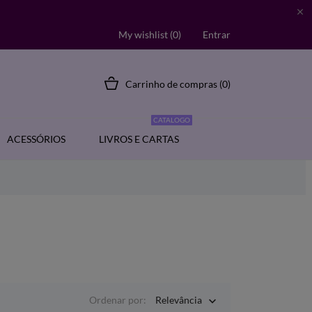

My wishlist (
0
)
Entrar
Carrinho de compras
(0)
CATALOGO
ACESSÓRIOS
LIVROS E CARTAS
Ordenar por:
Relevância
