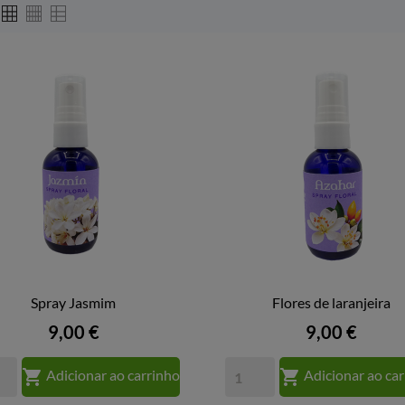
Spray Jasmim
Flores de laranjeira


VISTA RÁPIDA
VISTA RÁPIDA
Preço
Preço
9,00 €
9,00 €


Adicionar ao carrinho
Adicionar ao ca