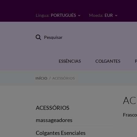
Língua:
PORTUGUÉS
Moeda:
EUR
keyboard_arrow_down
keyboard_arrow_down
Pesquisar
ESSÊNCIAS
COLGANTES
INÍCIO
ACESSÓRIOS
AC
ACESSÓRIOS
Frasco
massageadores
Colgantes Esenciales