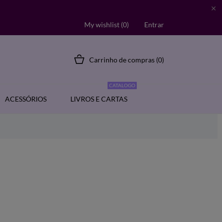

My wishlist (
0
)
Entrar
Carrinho de compras
(0)
CATALOGO
ACESSÓRIOS
LIVROS E CARTAS