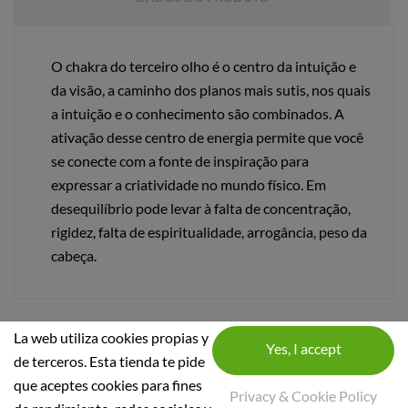
O chakra do terceiro olho é o centro da intuição e
da visão, a caminho dos planos mais sutis, nos quais
a intuição e o conhecimento são combinados. A
ativação desse centro de energia permite que você
se conecte com a fonte de inspiração para
expressar a criatividade no mundo físico. Em
desequilíbrio pode levar à falta de concentração,
rigidez, falta de espiritualidade, arrogância, peso da
cabeça.
La web utiliza cookies propias y
de terceros. Esta tienda te pide
que aceptes cookies para fines
Privacy & Cookie Policy