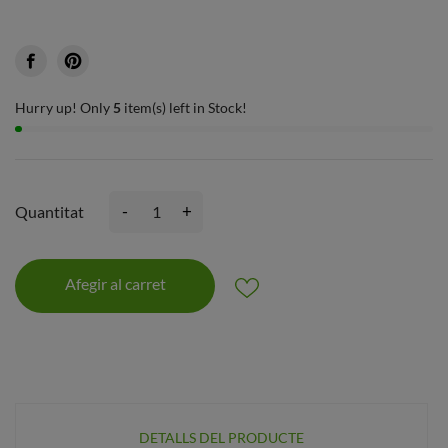
Hurry up! Only
5
item(s) left in Stock!
-
+
Quantitat
Afegir al carret
DETALLS DEL PRODUCTE