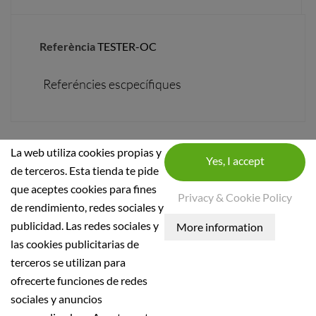
Referència
TESTER-OC
Referéncies escpecífiques
La web utiliza cookies propias y
de terceros. Esta tienda te pide
que aceptes cookies para fines
Privacy & Cookie Policy
de rendimiento, redes sociales y
INFORMACIÓ SOBRE LA BOTIGA
publicidad. Las redes sociales y
las cookies publicitarias de
INFORMACIÓ
terceros se utilizan para
Condicions generals
ofrecerte funciones de redes
Política de seguretat
sociales y anuncios