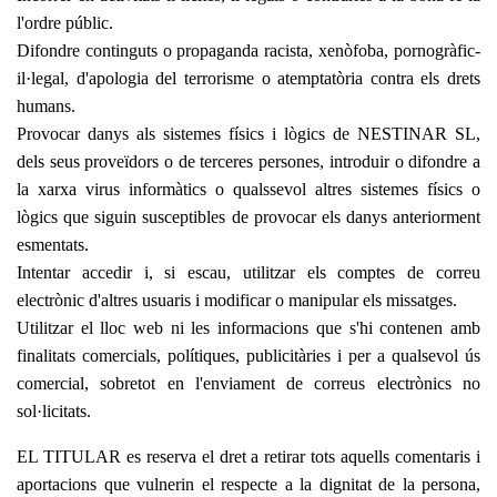
l'ordre públic.
Difondre continguts o propaganda racista, xenòfoba, pornogràfic-
il·legal, d'apologia del terrorisme o atemptatòria contra els drets
humans.
Provocar danys als sistemes físics i lògics de
NESTINAR
SL,
dels seus proveïdors o de terceres persones, introduir o difondre a
la xarxa virus informàtics o qualssevol altres sistemes físics o
lògics que siguin susceptibles de provocar els danys anteriorment
esmentats.
Intentar accedir i, si escau, utilitzar els comptes de correu
electrònic d'altres usuaris i modificar o manipular els missatges.
Utilitzar el lloc web ni les informacions que s'hi contenen amb
finalitats comercials, polítiques, publicitàries i per a qualsevol ús
comercial, sobretot en l'enviament de correus electrònics no
sol·licitats.
EL TITULAR es reserva el dret a retirar tots aquells comentaris i
aportacions que vulnerin el respecte a la dignitat de la persona,