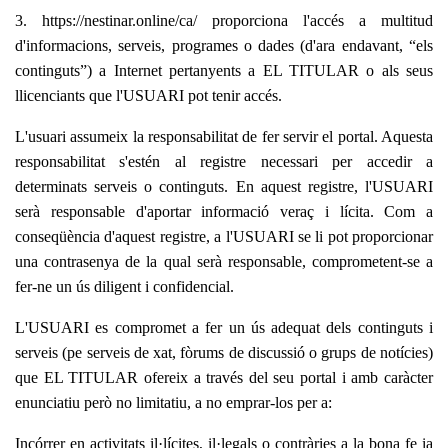
3. https://nestinar.online/ca/ proporciona l'accés a multitud
d'informacions, serveis, programes o dades (d'ara endavant, “els
continguts”) a Internet pertanyents a EL TITULAR o als seus
llicenciants que l'USUARI pot tenir accés.
L'usuari assumeix la responsabilitat de fer servir el portal. Aquesta
responsabilitat s'estén al registre necessari per accedir a
determinats serveis o continguts. En aquest registre, l'USUARI
serà responsable d'aportar informació veraç i lícita. Com a
conseqüència d'aquest registre, a l'USUARI se li pot proporcionar
una contrasenya de la qual serà responsable, comprometent-se a
fer-ne un ús diligent i confidencial.
L'USUARI es compromet a fer un ús adequat dels continguts i
serveis (pe serveis de xat, fòrums de discussió o grups de notícies)
que EL TITULAR ofereix a través del seu portal i amb caràcter
enunciatiu però no limitatiu, a no emprar-los per a:
Incórrer en activitats il·lícites, il·legals o contràries a la bona fe ia