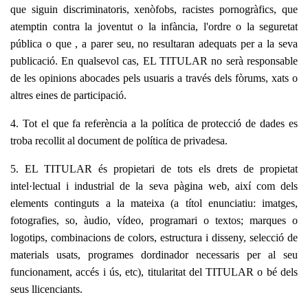
que siguin discriminatoris, xenòfobs, racistes pornogràfics, que
atemptin contra la joventut o la infància, l'ordre o la seguretat
pública o que , a parer seu, no resultaran adequats per a la seva
publicació. En qualsevol cas, EL TITULAR no serà responsable
de les opinions abocades pels usuaris a través dels fòrums, xats o
altres eines de participació.
4. Tot el que fa referència a la política de protecció de dades es
troba recollit al document de política de privadesa.
5. EL TITULAR és propietari de tots els drets de propietat
intel·lectual i industrial de la seva pàgina web, així com dels
elements continguts a la mateixa (a títol enunciatiu: imatges,
fotografies, so, àudio, vídeo, programari o textos; marques o
logotips, combinacions de colors, estructura i disseny, selecció de
materials usats, programes dordinador necessaris per al seu
funcionament, accés i ús, etc), titularitat del TITULAR o bé dels
seus llicenciants.