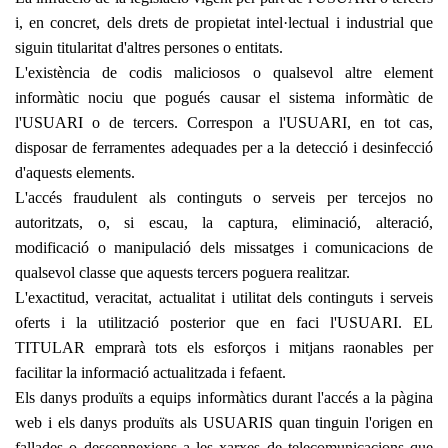
i, en concret, dels drets de propietat intel·lectual i industrial que
siguin titularitat d'altres persones o entitats.
L'existència de codis maliciosos o qualsevol altre element
informàtic nociu que pogués causar el sistema informàtic de
l'USUARI o de tercers. Correspon a l'USUARI, en tot cas,
disposar de ferramentes adequades per a la detecció i desinfecció
d'aquests elements.
L'accés fraudulent als continguts o serveis per tercejos no
autoritzats, o, si escau, la captura, eliminació, alteració,
modificació o manipulació dels missatges i comunicacions de
qualsevol classe que aquests tercers poguera realitzar.
L'exactitud, veracitat, actualitat i utilitat dels continguts i serveis
oferts i la utilització posterior que en faci l'USUARI. EL
TITULAR emprarà tots els esforços i mitjans raonables per
facilitar la informació actualitzada i fefaent.
Els danys produïts a equips informàtics durant l'accés a la pàgina
web i els danys produïts als USUARIS quan tinguin l'origen en
fallades o desconnexions a les xarxes de telecomunicacions que