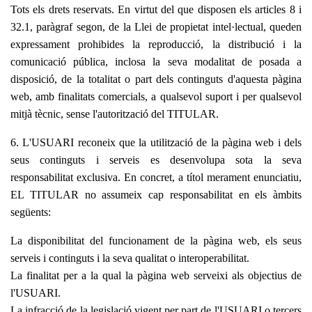
Tots els drets reservats. En virtut del que disposen els articles 8 i
32.1, paràgraf segon, de la Llei de propietat intel·lectual, queden
expressament prohibides la reproducció, la distribució i la
comunicació pública, inclosa la seva modalitat de posada a
disposició, de la totalitat o part dels continguts d'aquesta pàgina
web, amb finalitats comercials, a qualsevol suport i per qualsevol
mitjà tècnic, sense l'autorització del TITULAR.
6. L'USUARI reconeix que la utilització de la pàgina web i dels
seus continguts i serveis es desenvolupa sota la seva
responsabilitat exclusiva. En concret, a títol merament enunciatiu,
EL TITULAR no assumeix cap responsabilitat en els àmbits
següents:
La disponibilitat del funcionament de la pàgina web, els seus
serveis i continguts i la seva qualitat o interoperabilitat.
La finalitat per a la qual la pàgina web serveixi als objectius de
l'USUARI.
La infracció de la legislació vigent per part de l'USUARI o tercers