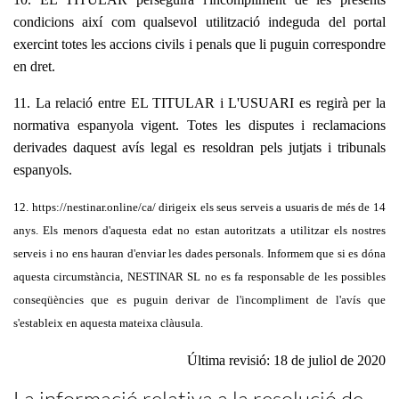
condicions així com qualsevol utilització indeguda del portal
exercint totes les accions civils i penals que li puguin correspondre
en dret.
11. La relació entre EL TITULAR i L'USUARI es regirà per la
normativa espanyola vigent. Totes les disputes i reclamacions
derivades daquest avís legal es resoldran pels jutjats i tribunals
espanyols.
12.
https://nestinar.online/ca/
dirigeix els seus serveis a usuaris de més de 14
anys. Els menors d'aquesta edat no estan autoritzats a utilitzar els nostres
serveis i no ens hauran d'enviar les dades personals. Informem que si es dóna
aquesta circumstància,
NESTINAR
SL no es fa responsable de les possibles
conseqüències que es puguin derivar de l'incompliment de l'avís que
s'estableix en aquesta mateixa clàusula.
Última revisió: 18 de juliol de 2020