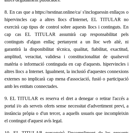
8. En cas que a https://nestinar.online/ca/
s'incloguessin enllaços o
hipervincles cap a altres llocs d'Internet, EL TITULAR no
exercirà cap tipus de control sobre aquests llocs i continguts. En
cap cas EL TITULAR assumirà cap responsabilitat pels
continguts d'algun enllaç pertanyent a un lloc web aliè, ni
garantirà la disponibilitat tècnica, qualitat, fiabilitat, exactitud,
amplitud, veracitat, validesa i constitucionalitat de qualsevol
matèria o informació continguda en cap d'aquests. hipervincles i
altres llocs a Internet. Igualment, la inclusió d'aquestes connexions
externes no implicarà cap mena d'associació, fusió o participació
amb les entitats connectades.
9. EL TITULAR es reserva el dret a denegar o retirar l'accés a
portal i/o als serveis oferts sense necessitat d'advertiment previ, a
instància pròpia o d'un tercer, a aquells usuaris que incompleixin
el contingut d'aquest avís legal.
10. EL TITULAR perseguirà l'incompliment de les presents