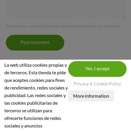
Please note, comments must be approved before they are published
Post comment
La web utiliza cookies propias y
de terceros. Esta tienda te pide
que aceptes cookies para fines
Privacy & Cookie Policy
de rendimiento, redes sociales y
INFORMACIÓ SOBRE LA BOTIGA
publicidad. Las redes sociales y
las cookies publicitarias de
INFORMACIÓ
terceros se utilizan para
Condicions generals
ofrecerte funciones de redes
Política de seguretat
sociales y anuncios