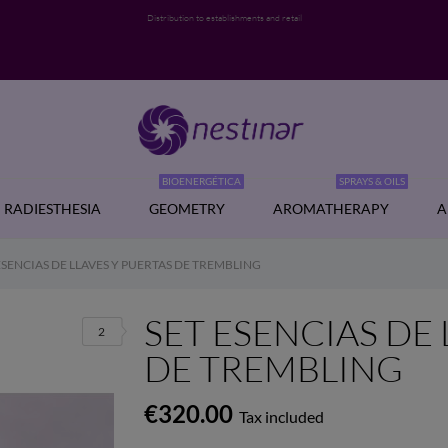
Distribution to establishments and retail
BIOENERGÉTICA
SPRAYS & OILS
RADIESTHESIA
GEOMETRY
AROMATHERAPY
A
ESENCIAS DE LLAVES Y PUERTAS DE TREMBLING
SET ESENCIAS DE 
2
DE TREMBLING
€320.00
Tax included