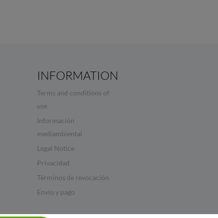
INFORMATION
Terms and conditions of
use
Información
mediambiental
Legal Notice
Privacidad
Términos de revocación
Envío y pago