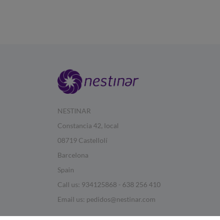
NESTINAR
Constancia 42, local
08719 Castellolí
Barcelona
Spain
Call us:
934125868 - 638 256 410
Email us:
pedidos@nestinar.com