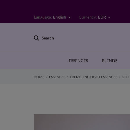
Language:
English
Currency:
EUR
keyboard_arrow_down
keyboard_arrow_down
Search
ESSENCES
BLENDS
HOME
ESSENCES
TREMBLING LIGHT ESSENCES
SET 