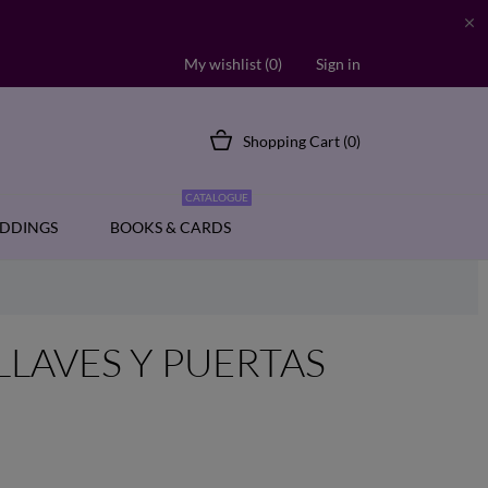

My wishlist (
0
)
Sign in
Shopping Cart
(0)
CATALOGUE
DDINGS
BOOKS & CARDS
LLAVES Y PUERTAS