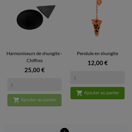
Harmoniseurs de shungite -
Pendule en shungite
Chiffres
Prix
12,00 €
Prix
25,00 €

Ajouter au panier

Ajouter au panier