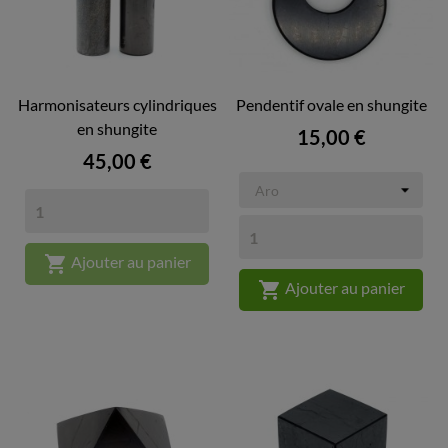
Harmonisateurs cylindriques
Pendentif ovale en shungite
en shungite
Prix
15,00 €
Prix
45,00 €

Ajouter au panier

Ajouter au panier