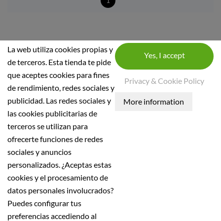
1
La web utiliza cookies propias y
de terceros. Esta tienda te pide
que aceptes cookies para fines
INFORMATIONS
Privacy & Cookie Policy
de rendimiento, redes sociales y
INFORMATIONS
publicidad. Las redes sociales y
las cookies publicitarias de
Conditions générales
terceros se utilizan para
Politique de sécurité
ofrecerte funciones de redes
Avis juridique
sociales y anuncios
Politique de confidentialité
personalizados. ¿Aceptas estas
politique de retour
cookies y el procesamiento de
politique d'expédition
datos personales involucrados?
Puedes configurar tus
Tous les prix sont hors taxe
preferencias accediendo al