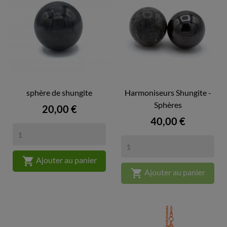
sphère de shungite
Harmoniseurs Shungite -
Sphères
Prix
20,00 €
Prix
40,00 €

Ajouter au panier

Ajouter au panier