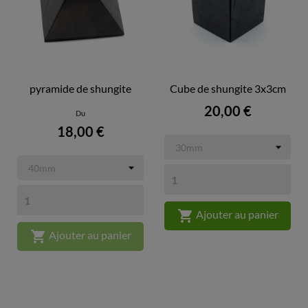
pyramide de shungite
Cube de shungite 3x3cm
Prix
20,00 €
Du
Prix
18,00 €

Ajouter au panier

Ajouter au panier